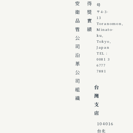
安
得
号
衛
獎
〒4-3-
13
品
實
Toranomon,
管
績
Minato-
ku,
公
Tokyo,
司
Japan
TEL :
沿
0081 3
革
6777
公
7881
司
台
組
灣
織
支
店
104016
台北