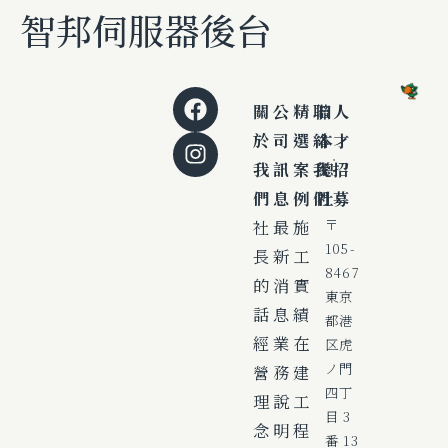
智邦伺服器後台
關
公
精
聯
日
人
於
司
選
絡
本
才
我
訊
案
我
總
招
們
息
例
們
社
募
社
最
施
〒
105-
長
新
工
8467
的
消
實
東京
話
息
績
都港
經
業
在
区虎
ノ門
營
務
建
四丁
理
說
工
目 3
念
明
程
番 13