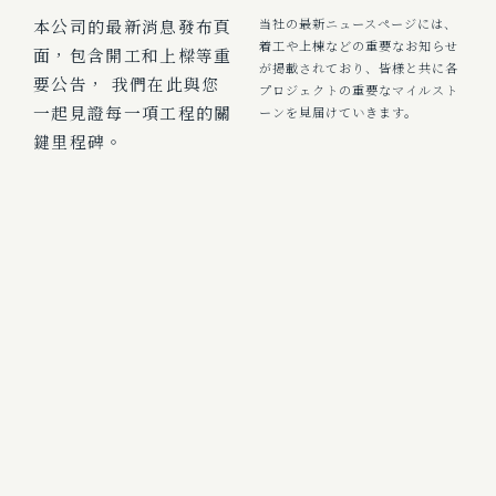
本公司的最新消息發布頁
当社の最新ニュースページには、
着工や上棟などの重要なお知らせ
面，包含開工和上樑等重
が掲載されており、皆様と共に各
要公告， 我們在此與您
プロジェクトの重要なマイルスト
一起見證每一項工程的關
ーンを見届けていきます。
鍵里程碑。