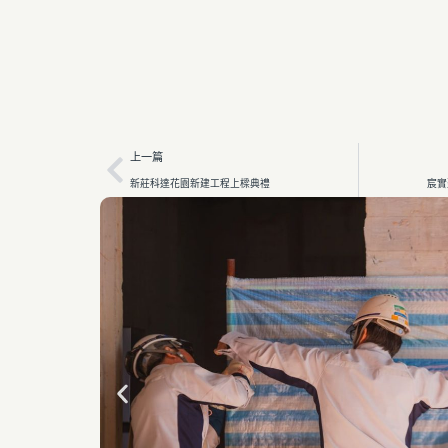
上一篇
新莊科達花園新建工程上樑典禮
宸實