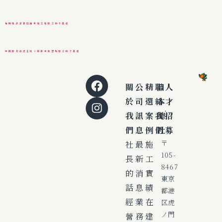
福樺建設富貴莊園新建工程開工動土典禮
中國開發南港玉成公辦都更案豐琚開工動土典禮
關
公
精
聯
日
人
於
司
選
絡
本
才
我
訊
案
我
總
招
們
息
例
們
社
募
社
最
施
〒
105-
長
新
工
8467
的
消
實
東京
話
息
績
都港
經
業
在
区虎
ノ門
營
務
建