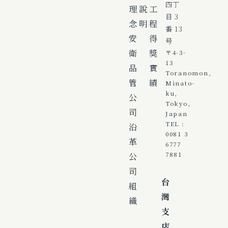
四丁
理
說
工
目 3
念
明
程
番 13
安
得
号
衛
獎
〒4-3-
13
品
實
Toranomon,
管
績
Minato-
ku,
公
Tokyo,
司
Japan
TEL :
沿
0081 3
革
6777
公
7881
司
台
組
灣
織
支
店