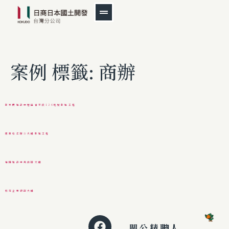
案例 標籤:
商辦
新家坡建設中壢區青平段126地號新建工程
康華松江辦公大樓新建工程
福樺建設中央商辦大樓
科定企業總部大樓
關
公
精
聯
日
人