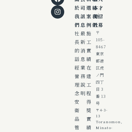
於
司
選
絡
本
才
我
訊
案
我
總
招
們
息
例
們
社
募
社
最
施
〒
105-
長
新
工
8467
的
消
實
東京
話
息
績
都港
經
業
在
区虎
ノ門
營
務
建
四丁
理
說
工
目 3
念
明
程
番 13
安
得
号
衛
獎
〒4-3-
13
品
實
Toranomon,
管
績
Minato-