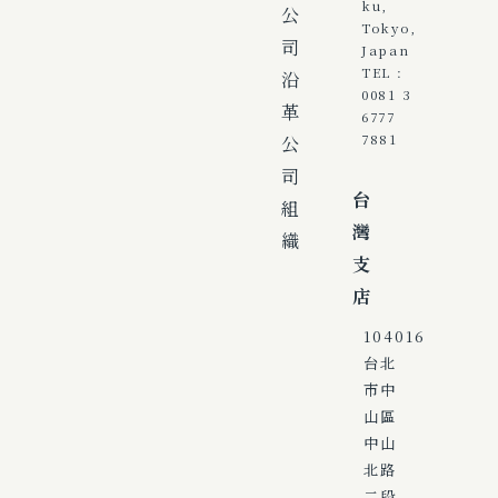
ku,
公
Tokyo,
司
Japan
TEL :
沿
0081 3
革
6777
公
7881
司
台
組
灣
織
支
店
104016
台北
市中
山區
中山
北路
二段