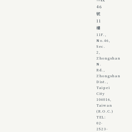
46
號
11
樓
11F.,
No.46,
Sec.
2,
Zhongshan
N.
Rd.,
Zhongshan
Dist.,
Taipei
City
104016,
Taiwan
(R.O.C.)
TEL:
02-
2523-