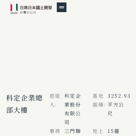
起造
科定企
基地
3252.93
科定企業總
人:
業股份
面積:
平方公
部大樓
有限公
尺
司
事務
三門聯
地上
15層